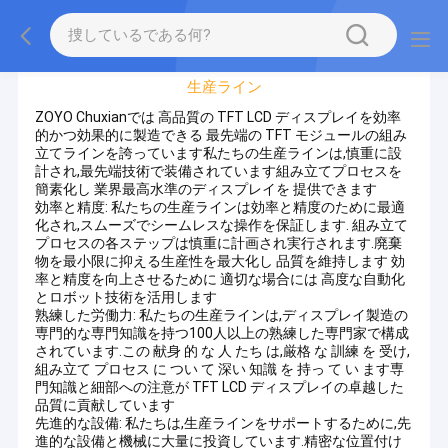
工場 ツアー
生産ライン
ZOYO Chuxianでは 高品質の TFT LCD ディスプレイを効率
的かつ効果的に製造できる 最先端の TFT モジュールの組み
立てラインを誇っています私たちの生産ラインは,慎重に設
計され,最先端技術で装備されています組み立てプロセスを
簡素化し 業界最高水準のディスプレイを 提供できます
効率と精度: 私たちの生産ラインは効率と精度のために最適
化され,スムーズでシームレスな操作を保証します. 組み立て
プロセスの各ステップは慎重に計画され実行されます.廃棄
物を最小限に抑える生産性を最大化し 品質を維持します 効
率と精度を向上させるために 適切な場合には 高度な自動化
とロボット技術を活用します
熟練した労働力: 私たちの生産ラインは,ディスプレイ製造の
専門的な専門知識を持つ100人以上の熟練した専門家で構成
されています.この 献身 的 な 人 たち は,厳格 な 訓練 を 受け,
組み立て プロセス に つい て 深い 知識 を 持っ て い ます専
門知識と細部への注意が TFT LCD ディスプレイの卓越した
品質に貢献しています
先進的な設備: 私たちは,生産ラインをサポートするために,先
進的な設備と機械に大量に投資しています.精密な位置付け