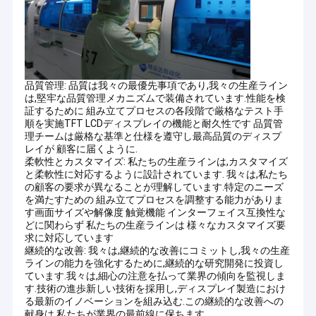
品質管理: 品質は我々の最優先事項であり,我々の生産ライン
は,堅牢な品質管理メカニズムで装備されています.性能を検
証するために 組み立てプロセスの各段階で厳格なテスト手
順を実施TFT LCDディスプレイの機能と耐久性です 品質管
理チームは厳格な基準と仕様を遵守し最高品質のディスプ
レイが 顧客に届くように.
柔軟性とカスタマイズ: 私たちの生産ラインは,カスタマイズ
と柔軟性に対応するように設計されています. 我々は,私たち
の顧客の要求が異なることが理解しています.特定のニーズ
を満たすための 組み立てプロセスを調整する能力がありま
す画面サイズや解像度 触覚機能 インターフェイス互換性な
どに関わらず 私たちの生産ラインは 様々なカスタマイズ要
家へ
求に対応しています
継続的な改善: 我々は,継続的な改善にコミットし,我々の生産
杭州ZCテックエレクトロニクスは TFT LCDディスプレイの設計と
ラインの能力を強化するために,継続的な研究開発に投資し
製品
製造に 10年の経験があります.
ています.我々は,細心の注意を払って業界の傾向を監視しま
シェンゼンは電子製品に富んでいるので 必要な電子製品もたくさ
す.技術の進歩新しい技術を採用し,ディスプレイ製造におけ
んありますこの産業の強い競争力によって2021年には テクノロ
ビデオ
る最新のイノベーションを組み込む.この継続的な改善への
ジーとサプライチェーンが 十分成熟した段階に達し 杭州に支店を
献身は,私たちが業界の最前線に保ちます.