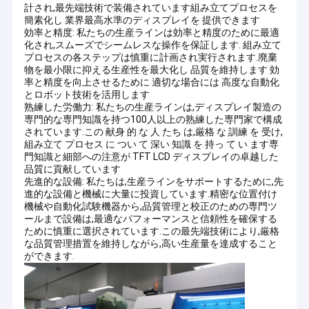
計され,最先端技術で装備されています組み立てプロセスを
簡素化し 業界最高水準のディスプレイを 提供できます
効率と精度: 私たちの生産ラインは効率と精度のために最適
化され,スムーズでシームレスな操作を保証します. 組み立て
プロセスの各ステップは慎重に計画され実行されます.廃棄
物を最小限に抑える生産性を最大化し 品質を維持します 効
率と精度を向上させるために 適切な場合には 高度な自動化
とロボット技術を活用します
熟練した労働力: 私たちの生産ラインは,ディスプレイ製造の
専門的な専門知識を持つ100人以上の熟練した専門家で構成
されています.この 献身 的 な 人 たち は,厳格 な 訓練 を 受け,
組み立て プロセス に つい て 深い 知識 を 持っ て い ます専
門知識と細部への注意が TFT LCD ディスプレイの卓越した
品質に貢献しています
先進的な設備: 私たちは,生産ラインをサポートするために,先
進的な設備と機械に大量に投資しています.精密な位置付け
機械や自動化試験機器から,品質管理と校正のための専門ツ
ールまで設備は,最適なパフォーマンスと信頼性を確保する
ために慎重に選択されています.この最先端技術により,厳格
な品質管理措置を維持しながら,高い生産量を達成すること
ができます.