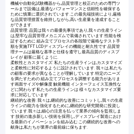
機械や自動化試験機器から,品質管理と校正のための専門ツ
ールまで設備は,最適なパフォーマンスと信頼性を確保する
ために慎重に選択されています.この最先端技術により,厳格
な品質管理措置を維持しながら,高い生産量を達成すること
ができます.
品質管理: 品質は我々の最優先事項であり,我々の生産ライン
は,堅牢な品質管理メカニズムで装備されています.性能を検
証するために 組み立てプロセスの各段階で厳格なテスト手
順を実施TFT LCDディスプレイの機能と耐久性です 品質管
理チームは厳格な基準と仕様を遵守し最高品質のディスプ
レイが 顧客に届くように.
柔軟性とカスタマイズ: 私たちの生産ラインは,カスタマイズ
と柔軟性に対応するように設計されています. 我々は,私たち
の顧客の要求が異なることが理解しています.特定のニーズ
を満たすための 組み立てプロセスを調整する能力がありま
す画面サイズや解像度 触覚機能 インターフェイス互換性な
どに関わらず 私たちの生産ラインは 様々なカスタマイズ要
求に対応しています
継続的な改善: 我々は,継続的な改善にコミットし,我々の生産
ラインの能力を強化するために,継続的な研究開発に投資し
ています.我々は,細心の注意を払って業界の傾向を監視しま
す.技術の進歩新しい技術を採用し,ディスプレイ製造におけ
る最新のイノベーションを組み込む.この継続的な改善への
献身は,私たちが業界の最前線に保ちます.