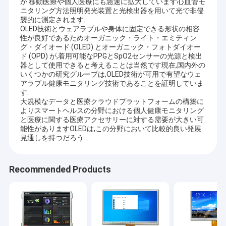
が 移動医療や個人医療にも急速に拡大しています心血管モ
ニタリング方法照明発光装置と光検出器を用いて光で非侵
襲的に測定されます.
OLED技術とウェアラブルや身体に固定できる形状の相容
性が良好であるためオーガニック・ライト・エミティン
グ・ダイオード (OLED) とオーガニック・フォトダイオー
ド (OPD) が,着用可能なPPGとSpO2センサーの光源と検出
器として使用できると考えることは当然です現在,国内外の
いくつかの研究グループは,OLED技術が可用で有望なウェ
アラブル健康モニタリング技術であることを証明していま
す.
大規模なデータと医療クラウドプラットフォームの構築に
よりスマートヘルスの分野における個人健康モニタリング
と医療に関する医療アクセサリーに対する需要が大きい可
能性がありますOLEDは,この分野において比較的良い発展
見通しを持つだろう.
Recommended Products