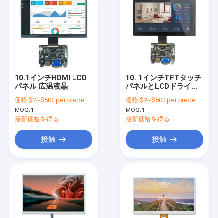
10.1インチHDMI LCD
10. 1インチTFTタッチ
パネル 広温液晶
パネルとLCDドライバ
ーボード
価格:
$2~$500 per piece
価格:
$2~$500 per piece
MOQ:
1
MOQ:
1
最新価格を得る
最新価格を得る
接触
接触
家へ
製品
ビデオ