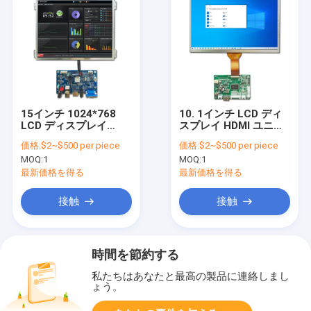
15インチ 1024*768
10. 1インチ LCD ディ
LCD ディスプレイ
スプレイ HDMI ユニバ
HDMI ドライバーボー
ーサルコントローラボ
価格:
$2~$500 per piece
価格:
$2~$500 per piece
ド
ード
MOQ:
1
MOQ:
1
最新価格を得る
最新価格を得る
接触
接触
時間を節約する
私たちはあなたと最高の製品に連絡しまし
ょう。