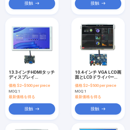
接触
接触
13.3インチHDMIタッチ
10.4インチ VGA LCD画
ディスプレイ
面とLCDドライバーボ
Raspberry PI
ード
価格:
$2~$500 per piece
価格:
$2~$500 per piece
MOQ:
1
MOQ:
1
最新価格を得る
最新価格を得る
接触
接触