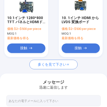
VRショー
わたしたち に つい て
10.1インチ 1280*800
10. 1インチ HDMI から
TFT パネルとHDMIド
LVDS 変換ボード
工場 ツアー
ライバーボード
価格:
$2~$500 per piece
価格:
$2~$500 per piece
MOQ:
1
MOQ:
1
品質管理
最新価格を得る
最新価格を得る
ニュース
接触
接触
引金 を 求め て ください
多くを見て下さい
オリジナルのLCDディスプレイ
メッセージ
迅速に返信します
棒タイプLCD表示
丸いLCDディスプレイモジュール