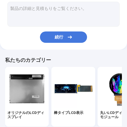
産業tftの表示
車両のLCDディスプレイ
軍用液晶ディスプレイ
続行
医学LCD表示
表示IPSのTFT LCDの
私たちのカテゴリー
高い明るさLCDの表示
広い温度ディスプレイ
高解像度のTFTディスプレイ
注文のtftの表示
オリジナルのLCDディ
棒タイプLCD表示
丸いLCDディス
TFTの容量性タッチ画面
スプレイ
モジュール