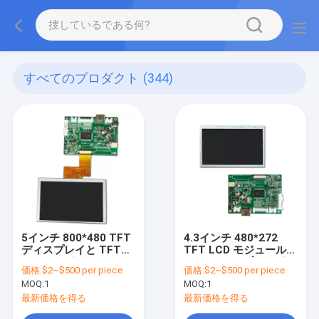
すべてのプロダクト
(344)
5インチ 800*480 TFT
4.3インチ 480*272
ディスプレイと TFTド
TFT LCD モジュール
ライバーボード
HDMIディスプレイボー
価格:
$2~$500 per piece
価格:
$2~$500 per piece
ド
MOQ:
1
MOQ:
1
最新価格を得る
最新価格を得る