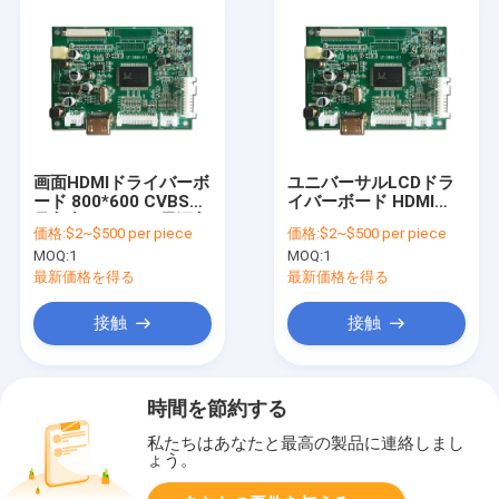
画面HDMIドライバーボ
ユニバーサルLCDドラ
ード 800*600 CVBS信
イバーボード HDMI
号入力とDC 12V電源入
1024*600
価格:
$2~$500 per piece
価格:
$2~$500 per piece
力
MOQ:
1
MOQ:
1
最新価格を得る
最新価格を得る
接触
接触
時間を節約する
私たちはあなたと最高の製品に連絡しまし
ょう。