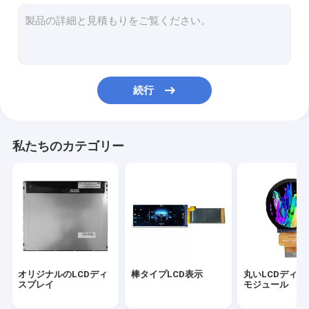
産業tftの表示
車両のLCDディスプレイ
軍用液晶ディスプレイ
続行
医学LCD表示
表示IPSのTFT LCDの
私たちのカテゴリー
高い明るさLCDの表示
広い温度ディスプレイ
高解像度のTFTディスプレイ
注文のtftの表示
オリジナルのLCDディ
棒タイプLCD表示
丸いLCDディス
TFTの容量性タッチ画面
スプレイ
モジュール