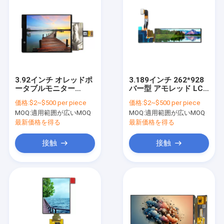
3.92インチ オレッドポ
3.189インチ 262*928
ータブルモニター
バー型 アモレッド LCD
1080*1240 LCDディス
OLED
価格:
$2~$500 per piece
価格:
$2~$500 per piece
プレイ
MOQ:
適用範囲が広いMOQ
MOQ:
適用範囲が広いMOQ
最新価格を得る
最新価格を得る
接触
接触
家へ
製品
ビデオ