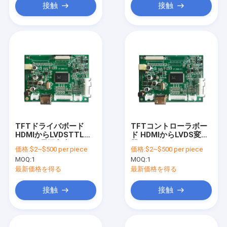
接触
接触
TFTドライバボード
TFTコントローラボー
HDMIからLVDSTTL
ド HDMIからLVDS変換
DC12V電源入力
器
価格:
$2~$500 per piece
価格:
$2~$500 per piece
MOQ:
1
MOQ:
1
最新価格を得る
最新価格を得る
接触
接触