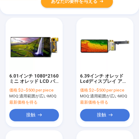
あなたの要件を与える
6.01インチ 1080*2160
6.39インチ オレッド
ミニ オレッド LCD パ
Lcdディスプレイ アモ
ネル
レッド 1080*2340
価格:
$2~$500 per piece
価格:
$2~$500 per piece
MOQ:
適用範囲が広いMOQ
MOQ:
適用範囲が広いMOQ
最新価格を得る
最新価格を得る
接触
接触