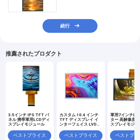
続行
推薦されたプロダクト
3.5インチ IPS TFT パ
カスタム 10.4 インチ
軍用7インチLC
ネル 携帯軍用LCDディ
TFT ディスプレイ イ
ター 高解像度L
スプレイモジュール
ンターフェイス LVDS
スプレイモジュ
軍用 LCD モニター
ーカー
ベストプライス
ベストプライス
ベストプラ