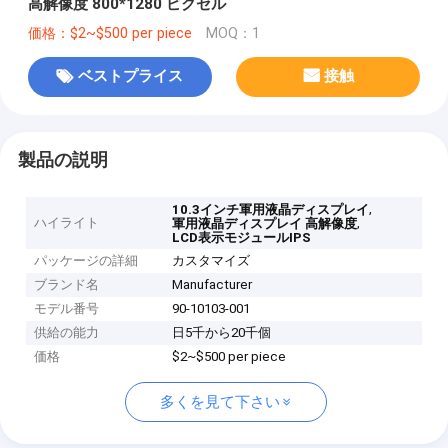
高解像度 800*1280 ピクセル
価格：$2~$500 per piece
MOQ：1
ベストプライス
接触
製品の説明
,
10.3インチ軍用液晶ディスプレイ
ハイライト
,
軍用液晶ディスプレイ 高解像度
LCD表示モジュールIPS
パッケージの詳細
カスタマイズ
ブランド名
Manufacturer
モデル番号
90-10103-001
供給の能力
日5千から20千個
価格
$2~$500 per piece
多くを見て下さい