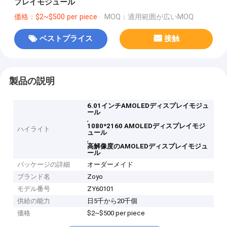
プレイモジュール
価格：$2~$500 per piece
MOQ：適用範囲が広いMOQ
ベストプライス
接触
製品の説明
6.01インチAMOLEDディスプレイモジュ
ール
,
1080*2160 AMOLEDディスプレイモジ
ハイライト
ュール
,
高解像度のAMOLEDディスプレイモジュ
ール
パッケージの詳細
オーダーメイド
ブランド名
Zoyo
モデル番号
ZY60101
供給の能力
日5千から20千個
価格
$2~$500 per piece