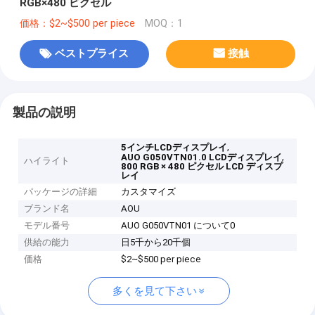
RGB×480 ピクセル
価格：$2~$500 per piece
MOQ：1
ベストプライス
接触
製品の説明
,
5インチLCDディスプレイ
,
AUO G050VTN01.0 LCDディスプレイ
ハイライト
800 RGB × 480 ピクセル LCD ディスプ
レイ
パッケージの詳細
カスタマイズ
ブランド名
AOU
モデル番号
AUO G050VTN01 について0
供給の能力
日5千から20千個
価格
$2~$500 per piece
多くを見て下さい